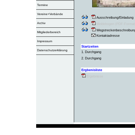
Termine
Vereine+Verbände
Ausschreibung/Einladung
Archiv
Meldebogen (PDF-Format
Wegstreckenbeschreibun
Mitgliederbereich
Kontaktadresse
Impressum
Startzeiten
Datenschutzerklärung
1. Durchgang
2. Durchgang
Ergbenisliste
E
rgebnisse