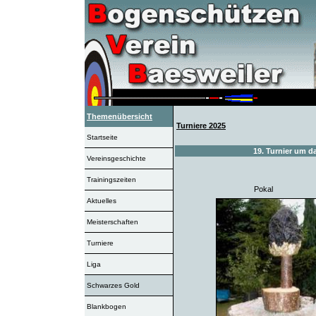
Themenübersicht
Turniere 2025
Startseite
19. Turnier um d
Vereinsgeschichte
Trainingszeiten
Pokal
Aktuelles
Meisterschaften
Turniere
Liga
Schwarzes Gold
Blankbogen